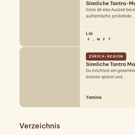
Sinnliche Tantra-M
Gönn dir eine Auszeit bei 
authentische, prickelnde…
Lia
→
F
M
F
T
ZÜRICH-REGION
Sinnliche Tantra M
Du möchtest am gesamten n
intensiv spüren und…
Yamina
Verzeichnis