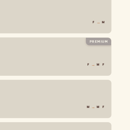
→
F
M
PREMIUM
→
F
M
F
→
M
M
F