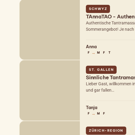
SCHWYZ
TAnnaTAO - Authen
Authentische Tantramassag
Sommerangebot! Je nach
Anna
→
F
M
F
T
ST. GALLEN
Sinnliche Tantram
Lieber Gast, willkommen i
und gar fallen…
Tanja
→
F
M
F
ZÜRICH-REGION