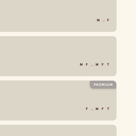
→
M
F
→
M
F
M
F
T
PREMIUM
→
F
M
F
T