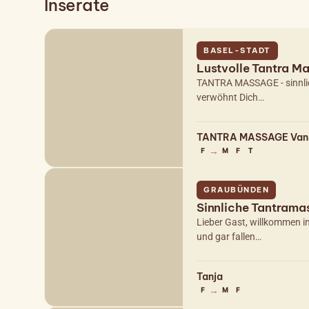
Inserate
BASEL-STADT
Lustvolle Tantra 
TANTRA MASSAGE - sinnlich
verwöhnt Dich…
TANTRA MASSAGE Van
→
F
M
F
T
GRAUBÜNDEN
Sinnliche Tantram
Lieber Gast, willkommen i
und gar fallen…
Tanja
→
F
M
F