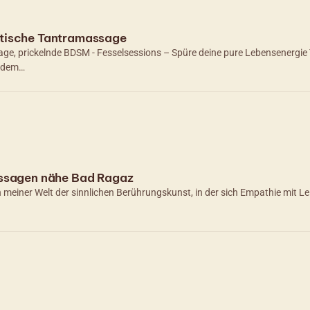
tische Tantramassage
e, prickelnde BDSM - Fesselsessions – Spüre deine pure Lebensenergie To
 dem…
assagen nähe Bad Ragaz
n meiner Welt der sinnlichen Berührungskunst, in der sich Empathie mit L