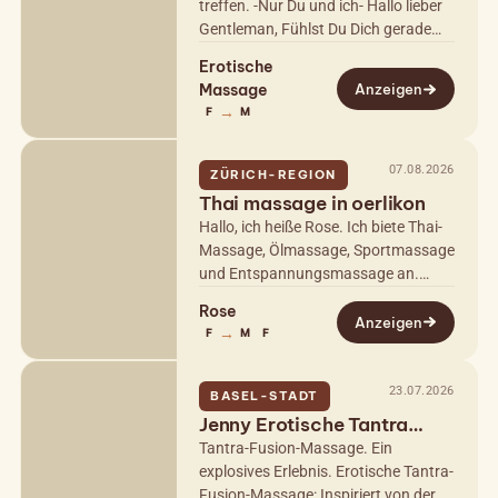
treffen. -Nur Du und ich- Hallo lieber
Gentleman, Fühlst Du Dich gerade
müde, gestresst oder brauchst Du
Erotische
einfach etwas Abwechslung? Ich
Massage
Anzeigen
biete…
→
F
M
07.08.2026
ZÜRICH-REGION
Thai massage in oerlikon
Hallo, ich heiße Rose. Ich biete Thai-
Massage, Ölmassage, Sportmassage
und Entspannungsmassage an.
Mein Studio befindet sich in Kloten
Rose
und ist sehr sauber. Ich freue mich…
Anzeigen
→
F
M
F
23.07.2026
BASEL-STADT
Jenny Erotische Tantra
massage fusion
Tantra-Fusion-Massage. Ein
explosives Erlebnis. Erotische Tantra-
Fusion-Massage: Inspiriert von der