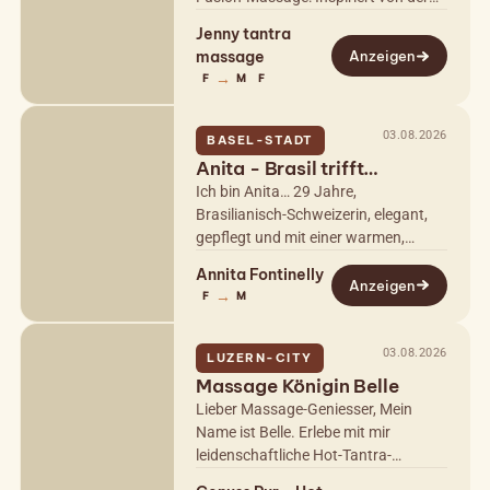
Philosophie des Tantra, steigert diese
Jenny tantra
Massage die sexuelle Energie durch…
massage
Anzeigen
→
F
M
F
03.08.2026
BASEL-STADT
Anita - Brasil trifft
Schweizer Eleganz
Ich bin Anita… 29 Jahre,
Brasilianisch-Schweizerin, elegant,
gepflegt und mit einer warmen,
sinnlichen Ausstrahlung. Ich liebe es,
Annita Fontinelly
Momente zu kreieren, in denen du
Anzeigen
→
F
M
den Alltag…
03.08.2026
LUZERN-CITY
Massage Königin Belle
Lieber Massage-Geniesser, Mein
Name ist Belle. Erlebe mit mir
leidenschaftliche Hot-Tantra-
Massagen – sinnlich, intensiv und