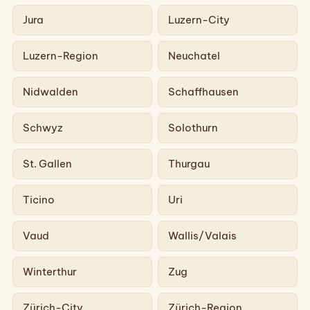
Jura
Luzern-City
Luzern-Region
Neuchatel
Nidwalden
Schaffhausen
Schwyz
Solothurn
St. Gallen
Thurgau
Ticino
Uri
Vaud
Wallis/Valais
Winterthur
Zug
Zürich-City
Zürich-Region