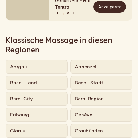
Genuss Pur - Hot
voller Hingabe. Für Dich da nur 3
Tantra
Anzeigen
Tage…
→
F
M
F
Klassische Massage in diesen
Regionen
Aargau
Appenzell
Basel-Land
Basel-Stadt
Bern-City
Bern-Region
Fribourg
Genève
Glarus
Graubünden