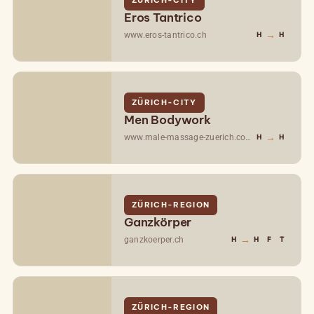
Eros Tantrico
→
www.eros-tantrico.ch
H
H
ZÜRICH-CITY
Men Bodywork
→
www.male-massage-zuerich.com
H
H
ZÜRICH-REGION
Ganzkörper
→
ganzkoerper.ch
H
H
F
T
ZÜRICH-REGION