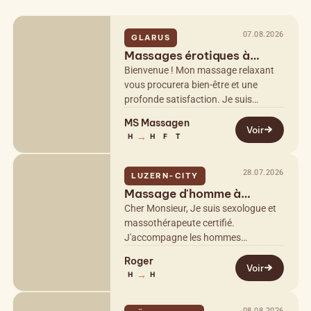
07.08.2026
GLARUS
Massages érotiques à
l'huile pour la détente et le
Bienvenue ! Mon massage relaxant
vous procurera bien-être et une
profonde satisfaction. Je suis
massothérapeute certifiée ; mon
MS Massagen
objectif est une relaxation totale, et…
Voir
→
H
H
F
T
28.07.2026
LUZERN-CITY
Massage d'homme à
homme
Cher Monsieur, Je suis sexologue et
massothérapeute certifié.
J'accompagne les hommes
confrontés à des difficultés liées à
Roger
leur sexualité afin de les aider à la
Voir
→
H
H
vivre…
08.08.2026