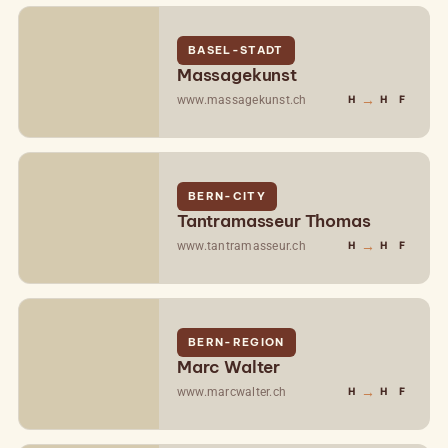
BASEL-STADT
Massagekunst
→
www.massagekunst.ch
H
H
F
BERN-CITY
Tantramasseur Thomas
→
www.tantramasseur.ch
H
H
F
BERN-REGION
Marc Walter
→
www.marcwalter.ch
H
H
F