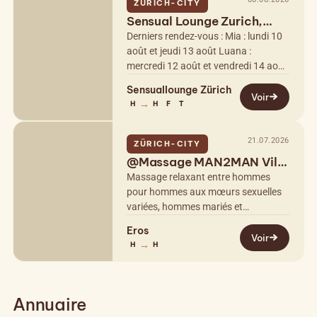
ZÜRICH-CITY
Sensual Lounge Zurich,
nous fermons.
Derniers rendez-vous : Mia : lundi 10
août et jeudi 13 août Luana :
mercredi 12 août et vendredi 14 août
Juan : du 10 au 15 août
Sensuallounge Zürich
Voir
→
H
H
F
T
21.07.2026
ZÜRICH-CITY
@Massage MAN2MAN Ville
de Zurich K4
Massage relaxant entre hommes
pour hommes aux mœurs sexuelles
variées, hommes mariés et
hétérosexuels curieux. Je suis un
Eros
homme, bronzé, naturel et discret. De
Voir
→
H
H
corpulence…
Annuaire