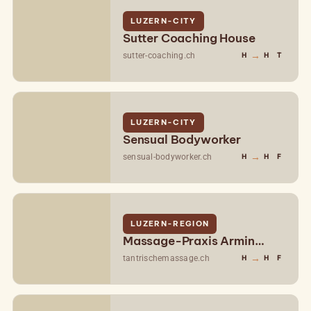
LUZERN-CITY
Sutter Coaching House
→
sutter-coaching.ch
H
H
T
LUZERN-CITY
Sensual Bodyworker
→
sensual-bodyworker.ch
H
H
F
LUZERN-REGION
Massage-Praxis Armin
Müller
→
tantrischemassage.ch
H
H
F