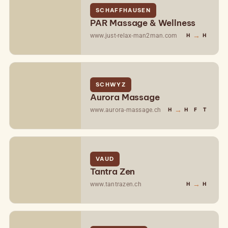
SCHAFFHAUSEN
PAR Massage & Wellness
→
www.just-relax-man2man.com
H
H
SCHWYZ
Aurora Massage
→
www.aurora-massage.ch
H
H
F
T
VAUD
Tantra Zen
→
www.tantrazen.ch
H
H