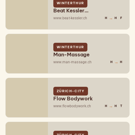
WINTERTHUR
Beat Kessler
Berührungskunst
→
www.beat-kessler.ch
H
H
F
WINTERTHUR
Man-Massage
→
www.man-massage.ch
H
H
ZÜRICH-CITY
Flow Bodywork
→
www.flowbodywork.ch
H
H
T
ZÜRICH-CITY