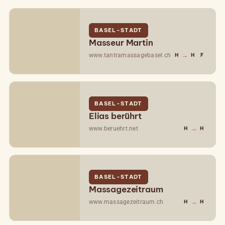
BASEL-STADT
Masseur Martin
→
www.tantramassagebasel.ch
H
H
F
BASEL-STADT
Elias berührt
→
www.beruehrt.net
H
H
BASEL-STADT
Massagezeitraum
→
www.massagezeitraum.ch
H
H