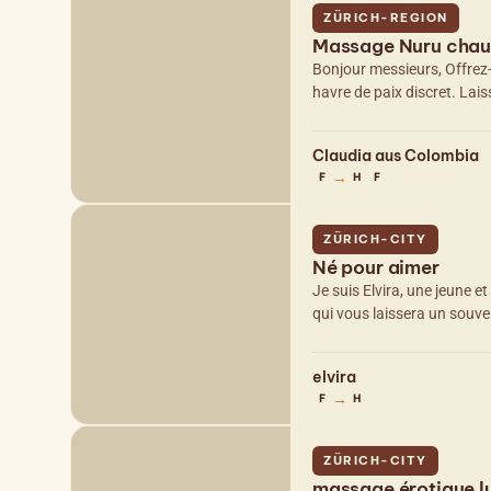
ZÜRICH-REGION
Massage Nuru chaud
Bonjour messieurs, Offrez
havre de paix discret. La
Claudia aus Colombia
→
F
H
F
ZÜRICH-CITY
Né pour aimer
Je suis Elvira, une jeune 
qui vous laissera un souve
elvira
→
F
H
ZÜRICH-CITY
massage érotique l