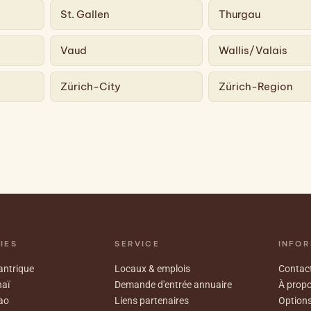
St. Gallen
Thurgau
Vaud
Wallis/Valais
Zürich-City
Zürich-Region
IES
SERVICE
INFOR
ntrique
Locaux & emplois
Contact
aï
Demande d'entrée annuaire
À prop
ao
Liens partenaires
Options