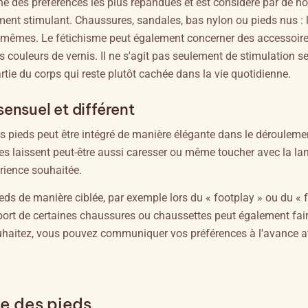
une des préférences les plus répandues et est considéré par de 
ment stimulant. Chaussures, sandales, bas nylon ou pieds nus : 
es-mêmes. Le fétichisme peut également concerner des accessoire
s couleurs de vernis. Il ne s'agit pas seulement de stimulation se
tie du corps qui reste plutôt cachée dans la vie quotidienne.
ensuel et différent
s pieds peut être intégré de manière élégante dans le dérouleme
les laissent peut-être aussi caresser ou même toucher avec la la
érience souhaitée.
eds de manière ciblée, par exemple lors du « footplay » ou du « 
 port de certaines chaussures ou chaussettes peut également fair
souhaitez, vous pouvez communiquer vos préférences à l'avance a
e des pieds