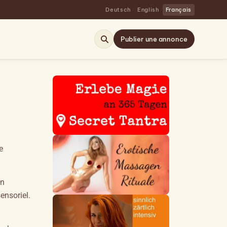
Deutsch
English
Français
Publier une annonce
e
un
ensoriel.