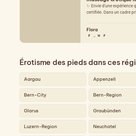
✨ Envie d'une expérience q
certifiée. Dans un cadre pri
Flora
→
F
H
F
Érotisme des pieds dans ces rég
Aargau
Appenzell
Bern-City
Bern-Region
Glarus
Graubünden
Luzern-Region
Neuchatel