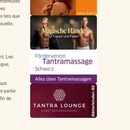
nombreuses
les
s tels que
xuelle,
nt. Les
ngue,
foot
e partie
fin de