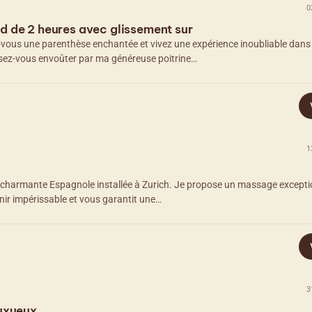
0
 de 2 heures avec glissement sur
-vous une parenthèse enchantée et vivez une expérience inoubliable dan
issez-vous envoûter par ma généreuse poitrine…
1
et charmante Espagnole installée à Zurich. Je propose un massage excepti
nir impérissable et vous garantit une…
3
uxueux