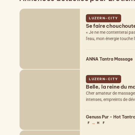
LUZERN-CITY
Se faire chouchout
« Je ne me contenterai pa
l'eau, mon énergie touche l'
ANNA Tantra Massage
LUZERN-CITY
Belle, la reine du 
Cher amateur de massages,
intenses, empreints de dé
Genuss Pur - Hot Tantr
→
F
H
F