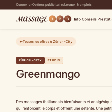
Connexion
Options publicitaires
Locaux & emplois
Info
Conseils
Prestat
Toutes les offres à Zürich-City
ZÜRICH-CITY
STUDIO
Greenmango
Des massages thaïlandais bienfaisants et analgésiqu
qui renforcent le corps et offrent une détente. Une petit