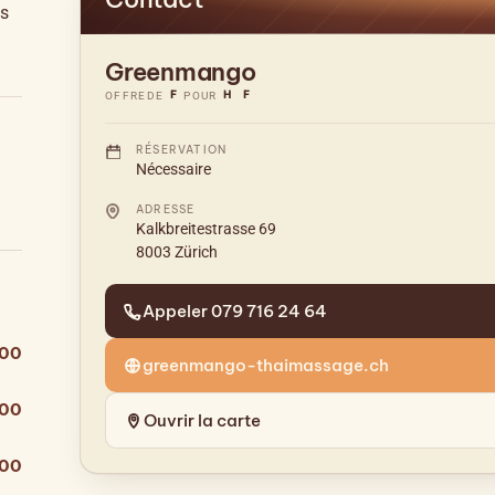
es
Greenmango
F
H
F
OFFRE
DE
POUR
RÉSERVATION
Nécessaire
ADRESSE
Kalkbreitestrasse 69
8003 Zürich
Appeler 079 716 24 64
:00
greenmango-thaimassage.ch
:00
Ouvrir la carte
:00