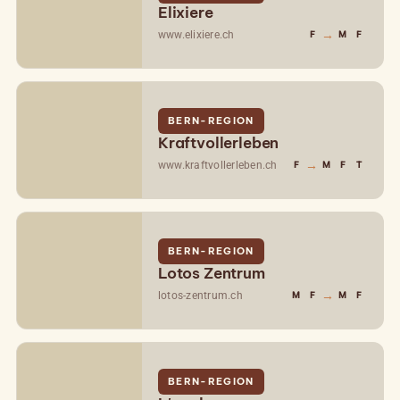
Elixiere
→
www.elixiere.ch
F
M
F
BERN-REGION
Kraftvollerleben
→
www.kraftvollerleben.ch
F
M
F
T
BERN-REGION
Lotos Zentrum
→
lotos-zentrum.ch
M
F
M
F
BERN-REGION