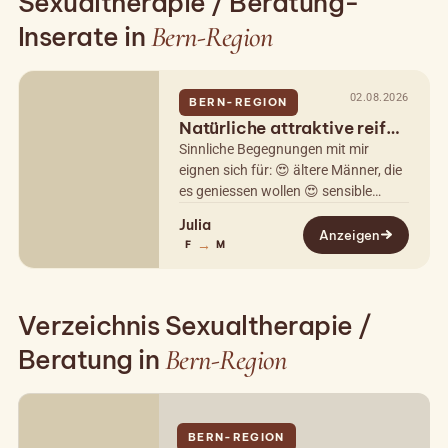
Sexualtherapie / Beratung-
Inserate in
Bern-Region
02.08.2026
BERN-REGION
Natürliche attraktive reife
CH Lady
Sinnliche Begegnungen mit mir
eignen sich für: 😍 ältere Männer, die
es geniessen wollen 😍 sensible
Männer, auf die ich empatisch
Julia
eingehen kann 😍 unerfahrene
Anzeigen
→
F
M
Männer, die…
Verzeichnis Sexualtherapie /
Beratung in
Bern-Region
BERN-REGION