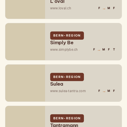
L'oval
→
www.loval.ch
F
M
F
BERN-REGION
Simply Be
→
www.simplybe.ch
F
M
F
T
BERN-REGION
Sulea
→
www.sulea-tantra.com
F
M
F
BERN-REGION
Tantramann