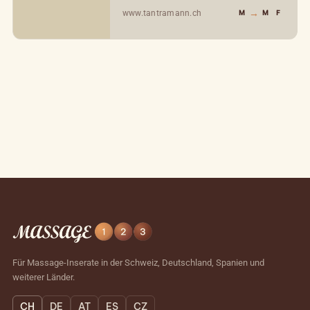
→
www.tantramann.ch
M
M
F
Für Massage-Inserate in der Schweiz, Deutschland, Spanien und
weiterer Länder.
CH
DE
AT
ES
CZ