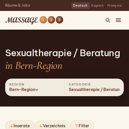
Räume & Jobs
Deutsch
English
Français
Sexualtherapie / Beratung
in Bern-Region
REGION
KATEGORIE
Bern-Region
Sexualtherapie / Beratung
Inserate
Verzeichnis
Filter