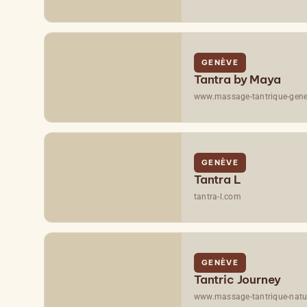
GENÈVE
Tantra by Maya
www.massage-tantrique-gen
GENÈVE
Tantra L
tantra-l.com
GENÈVE
Tantric Journey
www.massage-tantrique-natur