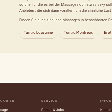
solche, für die es bei der Massage noch etwas sexy soll
Anbietern, die sich dann vorallem um die sinnliche Lus
Finden Sie auch sinnliche Massagen in benachbarten R
Tantra Lausanne
Tantra Montreux
Erot
EGORIEN
SERVICE
INFOR
ssage
Räume & Jobs
Kontak