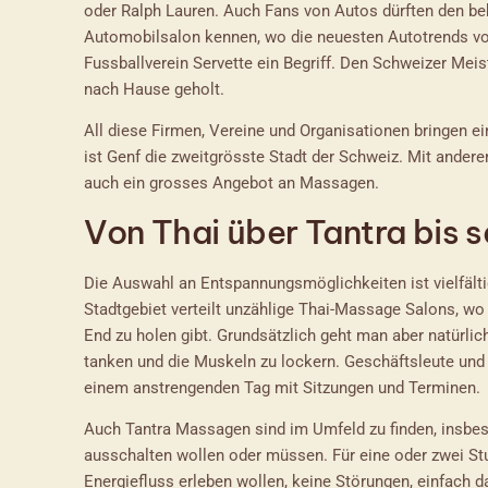
oder Ralph Lauren. Auch Fans von Autos dürften den beka
Automobilsalon kennen, wo die neuesten Autotrends vorg
Fussballverein Servette ein Begriff. Den Schweizer Meis
nach Hause geholt.
All diese Firmen, Vereine und Organisationen bringen e
ist Genf die zweitgrösste Stadt der Schweiz. Mit ander
auch ein grosses Angebot an Massagen.
Von Thai über Tantra bis
Die Auswahl an Entspannungsmöglichkeiten ist vielfälti
Stadtgebiet verteilt unzählige Thai-Massage Salons, w
End zu holen gibt. Grundsätzlich geht man aber natürli
tanken und die Muskeln zu lockern. Geschäftsleute un
einem anstrengenden Tag mit Sitzungen und Terminen.
Auch Tantra Massagen sind im Umfeld zu finden, insbeso
ausschalten wollen oder müssen. Für eine oder zwei St
Energiefluss erleben wollen, keine Störungen, einfach da