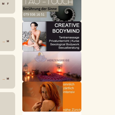
→
M
F
→
F
M
→
F
M