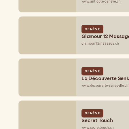
www.antidote-geneve.ch
GENÈVE
Glamour 12 Massag
glamour12massage.ch
GENÈVE
La Découverte Sens
www.decouverte-sensuelle.ch
GENÈVE
Secret Touch
www.secrettouch.ch