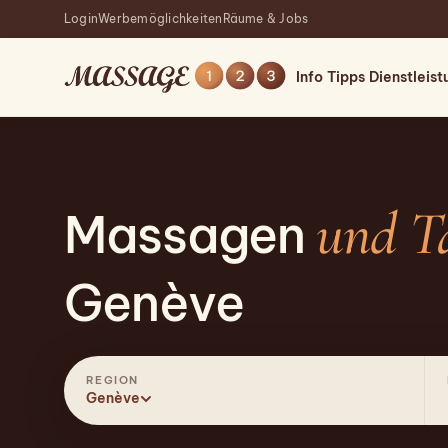
Login
Werbemöglichkeiten
Räume & Jobs
Info
Tipps
Dienstleis
und T
Massagen
Genève
REGION
Genève