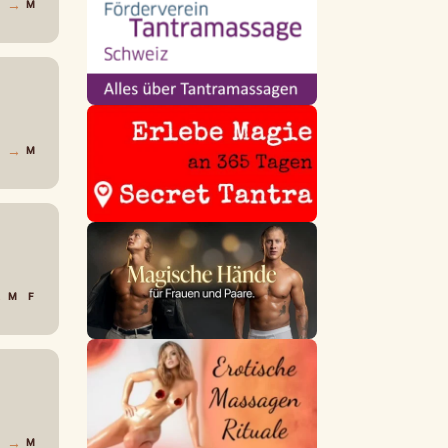
→
F
M
→
F
M
→
M
F
→
F
M