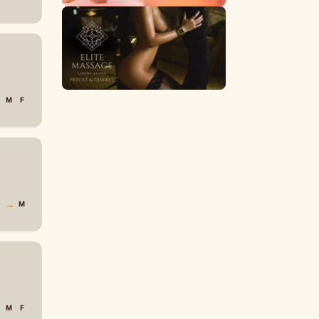
→
M
F
→
F
M
→
M
F