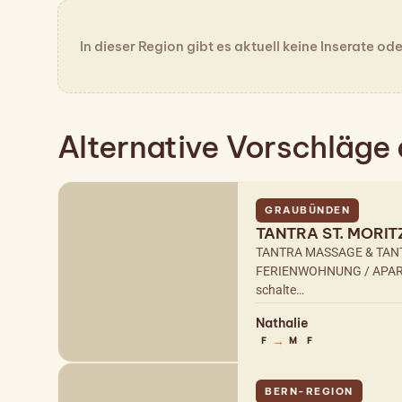
In dieser Region gibt es aktuell keine Inserate od
Alternative Vorschläge
GRAUBÜNDEN
TANTRA ST. MORIT
TANTRA MASSAGE & TANT
FERIENWOHNUNG / APARTMEN
schalte…
Nathalie
→
F
M
F
BERN-REGION