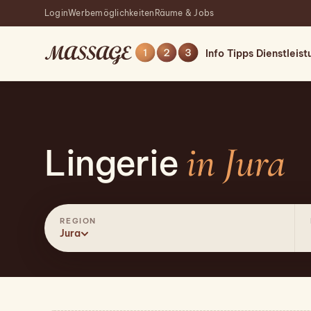
Login
Werbemöglichkeiten
Räume & Jobs
Info
Tipps
Dienstleis
in Jura
Lingerie
REGION
Jura