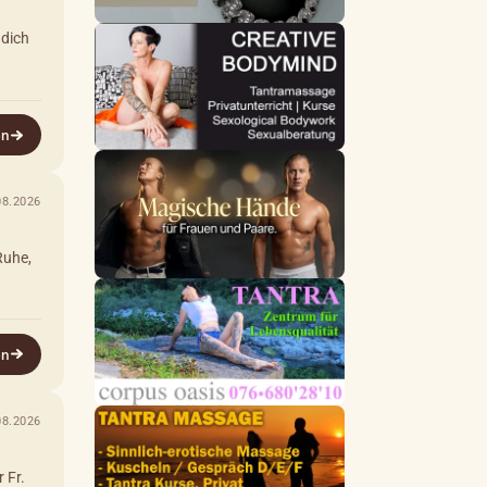
 dich
en
08.2026
Ruhe,
en
08.2026
 Fr.