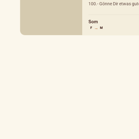
100.- Gönne Dir etwas gute
Som
→
F
M