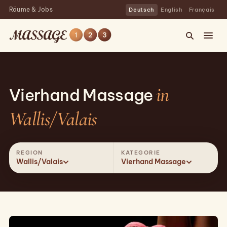
Räume & Jobs
Deutsch
English
Français
in
Vierhand Massage
Wallis/Valais
REGION
KATEGORIE
Wallis/Valais
Vierhand Massage