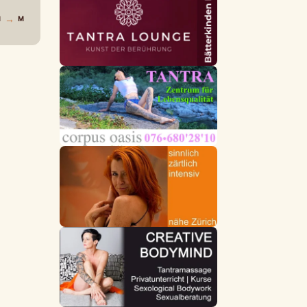
→
M
M