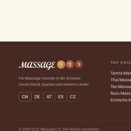
TOP KAT
Tantra Ma
Für Massage-Inserate in der Schweiz,
Thai Mass
Deutschland, Spanien und weiterer Länder.
Tao Massa
Nuru Mass
CH
DE
AT
ES
CZ
Erotische 
© 2008-2026 Massage123. Alle Rechte vorbehalten.