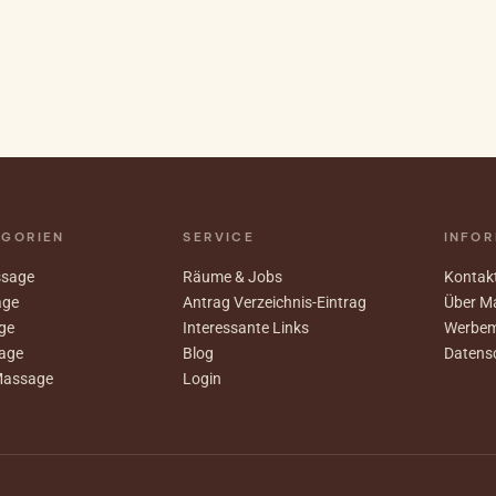
EGORIEN
SERVICE
INFOR
ssage
Räume & Jobs
Kontak
age
Antrag Verzeichnis-Eintrag
Über M
ge
Interessante Links
Werbem
age
Blog
Datens
Massage
Login