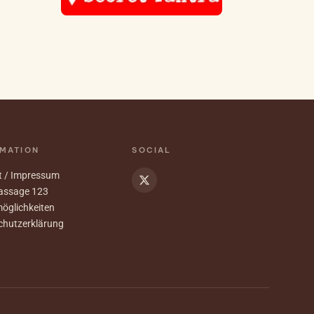
MATION
SOCIAL
t / Impressum
assage 123
öglichkeiten
chutzerklärung