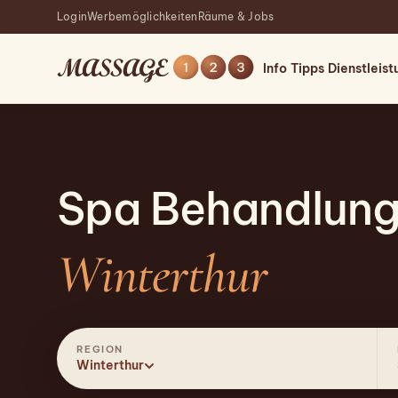
Login
Werbemöglichkeiten
Räume & Jobs
Info
Tipps
Dienstleis
Spa Behandlun
Winterthur
REGION
Winterthur