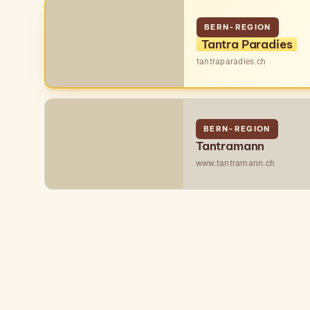
BERN-REGION
Tantra Paradies
tantraparadies.ch
BERN-REGION
Tantramann
www.tantramann.ch