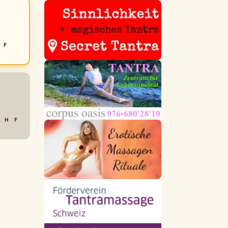
F
→
H
F