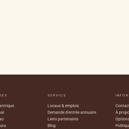
IES
SERVICE
INFOR
ntrique
Locaux & emplois
Contact
aï
Demande d'entrée annuaire
À prop
ao
Liens partenaires
Options
uru
Blog
Politiqu