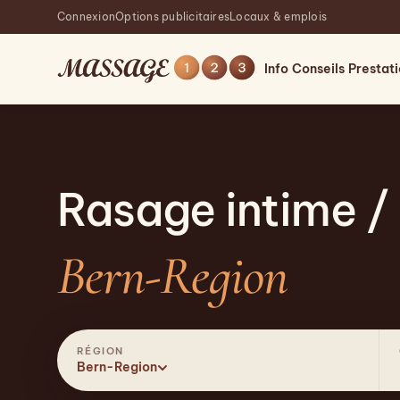
Connexion
Options publicitaires
Locaux & emplois
Info
Conseils
Prestat
Rasage intime /
Bern-Region
RÉGION
Bern-Region