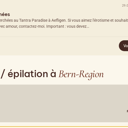
29.
hées
chées au Tantra Paradise à Aefligen. Si vous aimez l'érotisme et souhai
vec amour, contactez-moi. Important : vous devez…
Vo
Bern-Region
/ épilation à