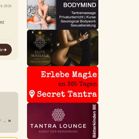
06.2026
tez
ir
→
F
H