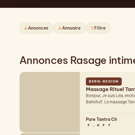
Annonces
Annuaire
Filtre
Annonces Rasage intime
BERN-REGION
Massage Rituel Tan
Bonjour, Je suis Léa, ench
Bahnhof. Le massage Tantr
Pure Tantra Ch
→
F
H
F
T