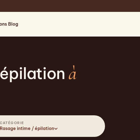
ions
Blog
à
 épilation
CATÉGORIE
Rasage intime / épilation