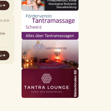
ir
08.2026
erne
ir