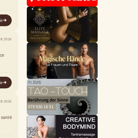
ir
08.2026
nce
ir
08.2026
 santé