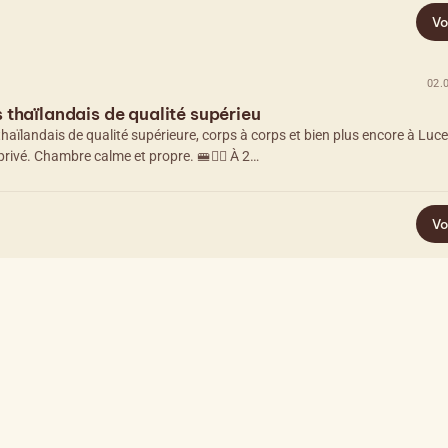
Vo
02.
thaïlandais de qualité supérieu
aïlandais de qualité supérieure, corps à corps et bien plus encore à Luc
ivé. Chambre calme et propre. 🚝🚶‍♂️ À 2…
Vo