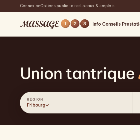
Connexion
Options publicitaires
Locaux & emplois
Info
Conseils
Prestat
Union tantrique
RÉGION
Fribourg