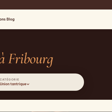
ions
Blog
à Fribourg
CATÉGORIE
Union tantrique