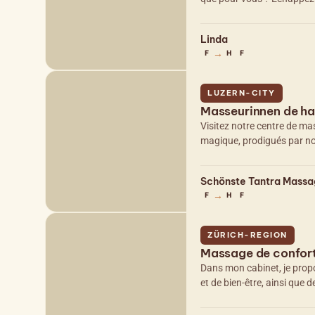
Linda
→
F
H
F
LUZERN-CITY
Masseurinnen de ha
Visitez notre centre de m
magique, prodigués par no
Schönste Tantra Mass
→
F
H
F
ZÜRICH-REGION
Massage de confor
Dans mon cabinet, je prop
et de bien-être, ainsi qu