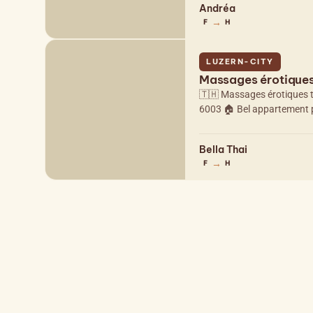
Andréa
→
F
H
LUZERN-CITY
Massages érotiques 
🇹🇭 Massages érotiques th
6003 🏠 Bel appartement pr
Bella Thai
→
F
H