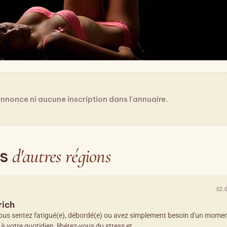
nonce ni aucune inscription dans l'annuaire.
d'autres régions
es
02.
rich
ous sentez fatigué(e), débordé(e) ou avez simplement besoin d'un momen
 votre quotidien, libérez-vous du stress et…