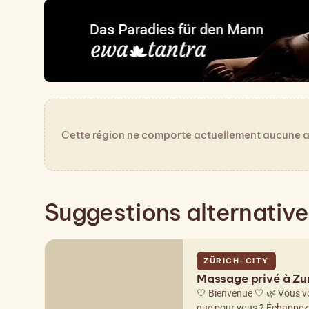
Cette région ne comporte actuellement aucune an
Suggestions alternativ
ZÜRICH-CITY
Massage privé à Zu
🤍 Bienvenue 🤍 🌿 Vous v
que pour vous ? Échappez à