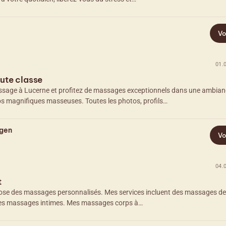
Vo
01.
ute classe
assage à Lucerne et profitez de massages exceptionnels dans une ambia
s magnifiques masseuses. Toutes les photos, profils…
agen
Vo
04.
t
ose des massages personnalisés. Mes services incluent des massages de
e des massages intimes. Mes massages corps à…