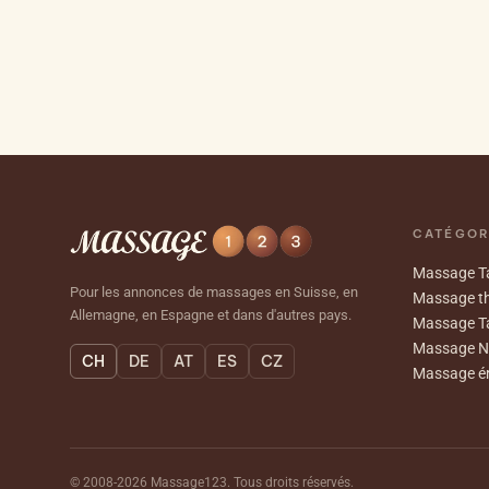
CATÉGOR
Massage Ta
Pour les annonces de massages en Suisse, en
Massage th
Allemagne, en Espagne et dans d'autres pays.
Massage T
Massage N
CH
DE
AT
ES
CZ
Massage ér
© 2008-2026 Massage123. Tous droits réservés.