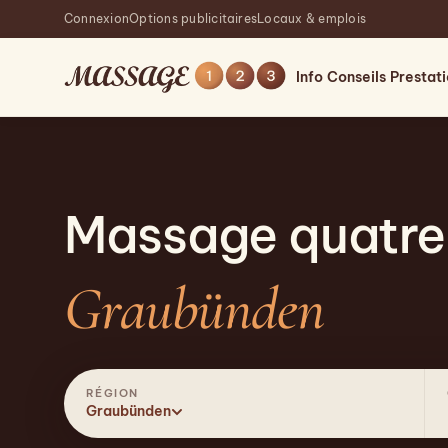
Connexion
Options publicitaires
Locaux & emplois
Info
Conseils
Prestat
Massage quatre
Graubünden
RÉGION
Graubünden