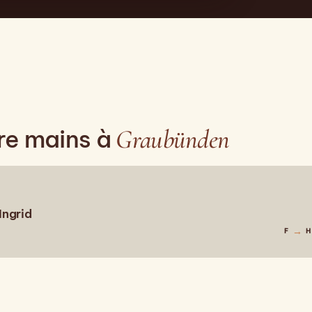
Graubünden
re mains à
Ingrid
→
F
H