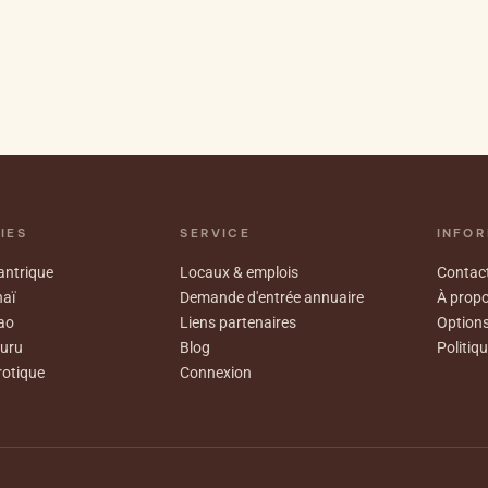
IES
SERVICE
INFOR
ntrique
Locaux & emplois
Contact
aï
Demande d'entrée annuaire
À prop
ao
Liens partenaires
Options
uru
Blog
Politiqu
otique
Connexion