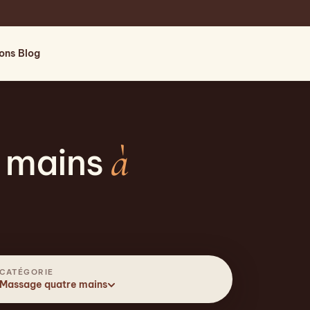
ions
Blog
à
 mains
CATÉGORIE
Massage quatre mains