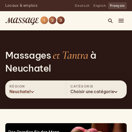
Locaux & emplois
Deutsch
English
Français
et Tantra
Massages
à
Neuchatel
RÉGION
CATÉGORIE
Neuchatel
Choisir une catégorie