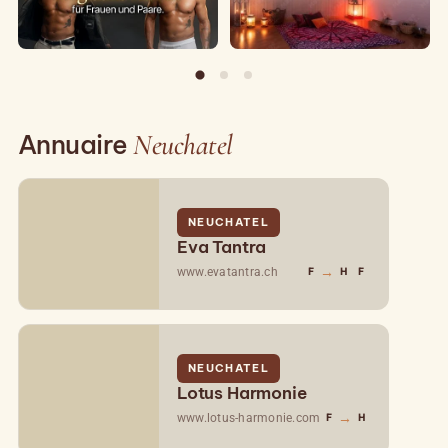
Annuaire
Neuchatel
NEUCHATEL
Eva Tantra
→
www.evatantra.ch
F
H
F
NEUCHATEL
Lotus Harmonie
→
www.lotus-harmonie.com
F
H