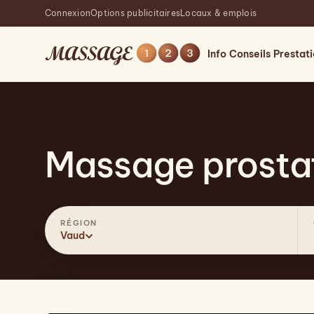
Connexion
Options publicitaires
Locaux & emplois
Info
Conseils
Prestat
Massage prosta
RÉGION
Vaud