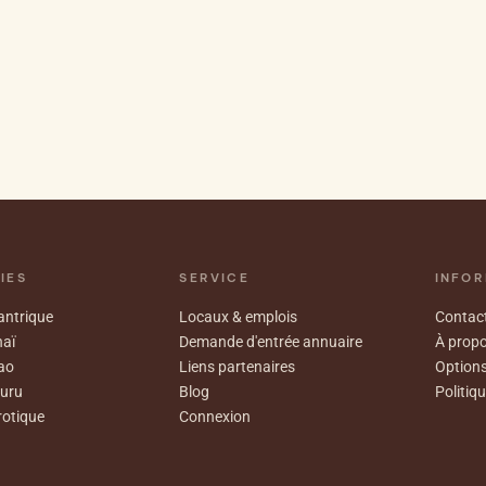
IES
SERVICE
INFOR
ntrique
Locaux & emplois
Contact
aï
Demande d'entrée annuaire
À prop
ao
Liens partenaires
Options
uru
Blog
Politiqu
otique
Connexion