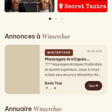
Annonces à
Winterthur
09.08.2026
WINTERTHUR
Massages érotiques
thaïlandais et plus encore à
???? Massages érotiques thaïlandais
Wi
de qualité supérieure, corps à corps
et bien plus encore à Winterthur 8400
?? Bel appartement privé. Chambre
Bella Thai
calme et propre. ??????? À 1…
Voir
→
F
H
Annuaire
Winterthur