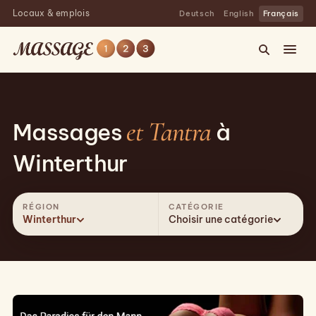
Locaux & emplois
Deutsch
English
Français
et Tantra
Massages
à
Winterthur
RÉGION
CATÉGORIE
Winterthur
Choisir une catégorie