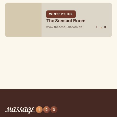
WINTERTHUR
The Sensual Room
→
www.thesensualroom.ch
F
H