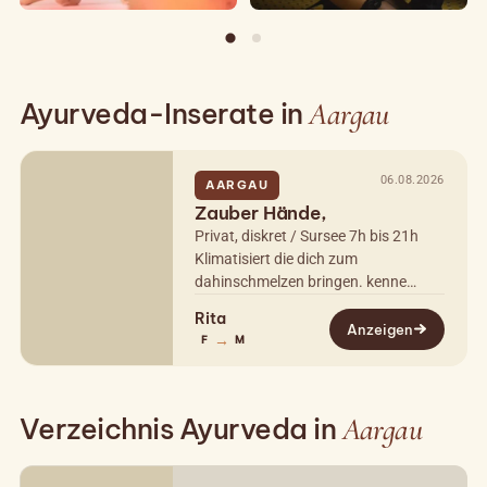
Ayurveda-Inserate in
Aargau
06.08.2026
AARGAU
Zauber Hände,
Privat, diskret / Sursee 7h bis 21h
Klimatisiert die dich zum
dahinschmelzen bringen. kenne
kaum was schöneres, dir die Zeit
Rita
damit zu versüßen. Der Klang der
Anzeigen
→
F
M
gedämpften…
Verzeichnis Ayurveda in
Aargau