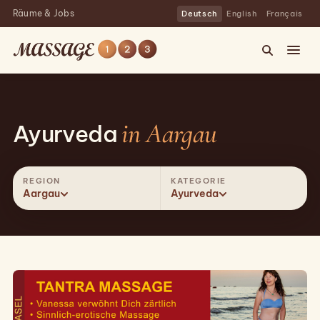
Räume & Jobs
Deutsch
English
Français
in Aargau
Ayurveda
REGION
KATEGORIE
Aargau
Ayurveda