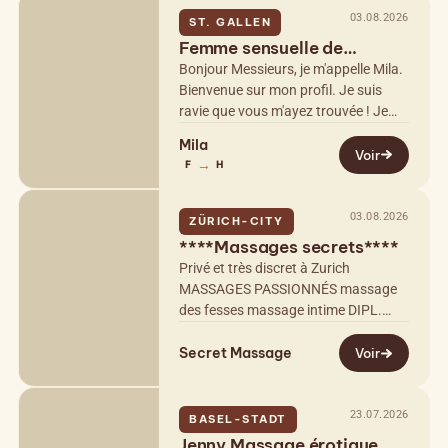
03.08.2026
ST. GALLEN
Femme sensuelle de
Pologne
Bonjour Messieurs, je m'appelle Mila.
Bienvenue sur mon profil. Je suis
ravie que vous m'ayez trouvée ! Je
suis une femme sérieuse et
Mila
romantique... Je vous propose un…
Voir
→
F
H
03.08.2026
ZÜRICH-CITY
****Massages secrets****
Privé et très discret à Zurich
MASSAGES PASSIONNÉS massage
des fesses massage intime DIPL.
MASSEUR MASSAGE CORPS À
Secret Massage
CORPS MASSAGE TANTRA
Voir
MASSAGE BIZAR MASSAGE DE LA
PROSTATE…
23.07.2026
BASEL-STADT
Jenny Massage érotique