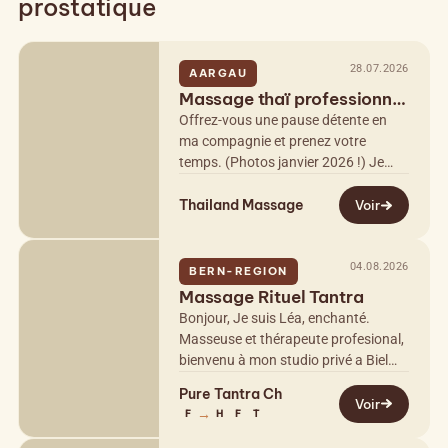
prostatique
28.07.2026
AARGAU
Massage thaï professionnel
chez Maya, près de Bade
Offrez-vous une pause détente en
ma compagnie et prenez votre
temps. (Photos janvier 2026 !) Je
propose différents types de
Thailand Massage
massages, alliant subtilement
Voir
sensualité et…
04.08.2026
BERN-REGION
Massage Rituel Tantra
Bonjour, Je suis Léa, enchanté.
Masseuse et thérapeute profesional,
bienvenu à mon studio privé a Biel
Bahnhof. Le massage Tantra
Pure Tantra Ch
traditionnelle est un massage du
Voir
→
F
H
F
T
corps à…