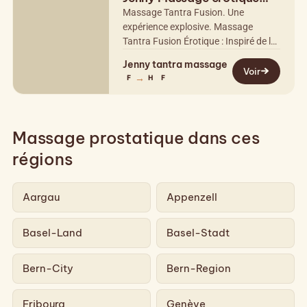
tantrique fusion
Massage Tantra Fusion. Une
expérience explosive. Massage
Tantra Fusion Érotique : Inspiré de la
philosophie du Tantra, ce massage
Jenny tantra massage
stimule l'énergie sexuelle par des…
Voir
→
F
H
F
Massage prostatique dans ces
régions
Aargau
Appenzell
Basel-Land
Basel-Stadt
Bern-City
Bern-Region
Fribourg
Genève